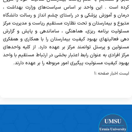
کمیته اخلاق بالینی
سوپروایزر آموزشی
دفتر بهبود کیفیت
کرده است . این واحد بر اساس سیاست‌های وزارت بهداشت ،
اولویت های پژوهشی بیمارستان
شرح وظایف
اعضاء کمیته
درمان و آموزش پزشکی و در راستای چشم انداز و رسالت دانشگاه
سوپروایزر آموزش به بیمار
روش های اجرائی
معرفی واحد
کتابخانه
متبوع و بیمارستان و تحت نظارت مستقیم ریاست و مدیریت مرکز
ارزشیابی درونی
برنامه استراتژیک
آموزش بیماران و مراجعین
مسئولیت برنامه ریزی، هماهنگی ، ساماندهی و پایش و گزارش
کمیته شورای پژوهشی
معرفی مسئول واحد
کارشناس آموزش
دستورالعمل ها
دهی فعالیتهای بهبود کیفیت بیمارستان را با همکاری و همفکری
سوپر وایزرهای بالینی
استانداردها
شرح وظایف
مسنولین و پرسنل توانمند مرکز بر عهده دارد. از کلیه واحدهای
آئین نامه کمیته
واحد ایمنی بیمار
مرکز افرادی به عنوان رابط اعتبار بخشی در ارتباط مستقیم با واحد
فرآیندها
شرح وظایف دفتر توسعه آموزش
بهبود کیفیت مسنولیت پیگیری امور مربوطه را بر عهده دارند.
اسامی سرپرستاران
آئین نامه کمیته های بیمارستان
برنامه ارتقاء کمی و کیفی
لیست اخبار صفحه :1
اعضاء کمیته های بیمارستانی
کمیته ها
کارگاه ها
برنامه آموزشی فراگیران
دستورالعمل ها و خط مشی
محتوای آموزشی فراگیران