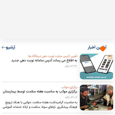
آخرین اخبار
آرشیو
تغییر آدرس سایت نوبت دهی درمانگاه ها
به اطلاع می رساند آدرس سامانه نوبت دهی جدید
دانشگاه علوم پزشکی https://enobat.umsu.ac.ir می
05/03/31
باشد.
برگزاری موکب
برگزاری موکب به مناسبت هفته سلامت توسط بیمارستان
05/03/02
به مناسبت گرامیداشت هفته سلامت ،موکبی با هدف ترویج
فرهنگ پیشگیری ،ارتقای سواد سلامت و ارائه خدمات آموزشی
و مشاوره ای توسط پرسنل پرستاری و روانشناسی مرکز آموزشی